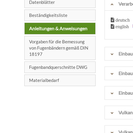
Datenblätter
Verarb
Beständigkeitsliste
deutsc
english
Anleitungen & Anweisungen
Vorgaben für die Bemessung
von Fugenbändern gemäß DIN
Einbau
18197
Fugenbandquerschnitte DWG
Einba
Materialbedarf
Einba
Vulkan
Vulkan