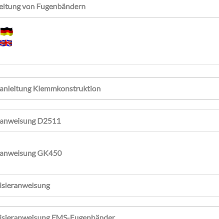
eitung von Fugenbändern
h
anleitung Klemmkonstruktion
uanweisung D2511
uanweisung GK450
isieranweisung
isieranweisung FMS-Fugenbänder