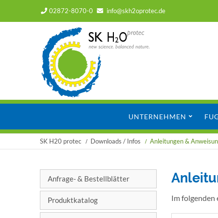
02872-8070-0
info@skh2oprotec.de
Navigation
UNTERNEHMEN
FU
überspringen
SK H20 protec
Downloads / Infos
Anleitungen & Anweisu
Anleit
Anfrage- & Bestellblätter
Im folgenden 
Produktkatalog