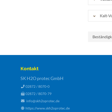
Kalt-V
Beständigke
Kontakt
SK H2O protec GmbH
02872 / 8070-0
02872 / 8070-79
info@skh2oprotec.de
https://www.skh2oprotec.de