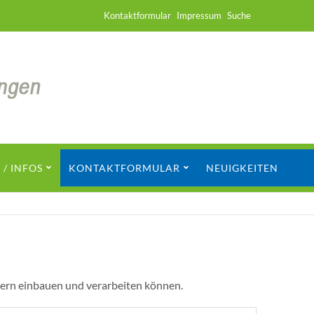
Navigation
Kontaktformular
Impressum
Suche
überspringen
/ INFOS
KONTAKTFORMULAR
NEUIGKEITEN
ern einbauen und verarbeiten können.